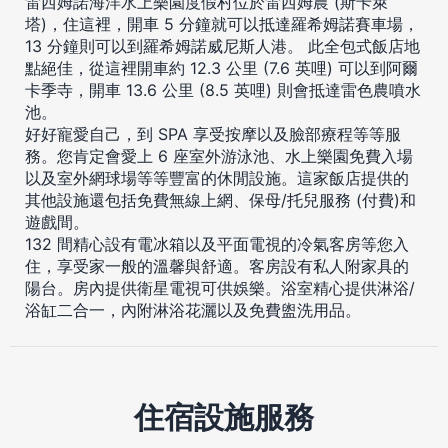
雷西姆諾海洋水上樂園度假村位於雷西姆農 (斯卡萊
塔)，住這裡，開車 5 分鐘就可以抵達羅希姆諾賽車場，
13 分鐘則可以到羅希姆諾威尼斯人港。 此全包式飯店地
點絕佳，從這裡開車約 12.3 公里 (7.6 英哩) 可以到阿爾
卡季寺，開車 13.6 公里 (8.5 英哩) 則會抵達雷色農噴水
池。
好好寵愛自己，到 SPA 享受按摩以及臉部療程等等服
務。您肯定會愛上 6 座室外游泳池、水上樂園免費入場
以及室外網球場等等豐富的休閒設施。這家飯店提供的
其他設施還包括免費無線上網、保母/托兒服務 (付費)和
遊戲間。
132 間精心設有電冰箱以及平面電視的冷氣客房等您入
住，享受家一般的溫馨與舒適。客房設有私人附家具的
陽台。房內提供衛星電視可供娛樂。浴室精心提供淋浴/
浴缸二合一，內附淋浴花灑以及免費盥洗用品。
住宿設施服務