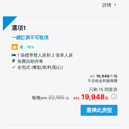
詳情
選項
一經訂房不可取消
省：10%
1 張標準雙人床和 2 張單人床
免費自助停車
全包式 (餐點/飲料/點心)
19,948
/1 晚
不含稅金和服務費
只剩 15 間客房
19,948
22,165
每晚
元
元
選擇此房型