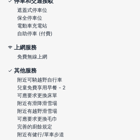
停車和交通接駁
遮蓋式停車位
保全停車位
電動車充電站
自助停車 (付費)
上網服務
免費無線上網
其他服務
附近可騎越野自行車
兒童免費享用早餐 - 2
可應要求更換床單
附近有滑降滑雪場
附近有越野滑雪場
可應要求更換毛巾
完善的廚餘規定
附近有健行/單車步道