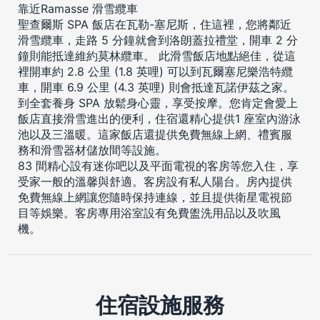
靠近Ramasse 滑雪纜車
聖查爾斯 SPA 飯店在瓦勒-塞尼斯，住這裡，您將鄰近
滑雪纜車，走路 5 分鐘就會到洛朗蓋拉禮堂，開車 2 分
鐘則能抵達維約莫林纜車。 此滑雪飯店地點絕佳，從這
裡開車約 2.8 公里 (1.8 英哩) 可以到瓦爾塞尼樂浩特纜
車，開車 6.9 公里 (4.3 英哩) 則會抵達瓦諾伊茲之家。
到全套養身 SPA 放鬆身心靈，享受按摩。您肯定會愛上
飯店直接滑雪進出的便利，住宿還精心提供1 座室內游泳
池以及三溫暖。這家飯店還提供免費無線上網、禮賓服
務和滑雪器材儲放間等設施。
83 間精心設有迷你吧以及平面電視的客房等您入住，享
受家一般的溫馨與舒適。客房設有私人陽台。房內提供
免費無線上網讓您隨時保持連線，並且提供衛星電視節
目等娛樂。客房專用浴室設有免費盥洗用品以及吹風
機。
住宿設施服務