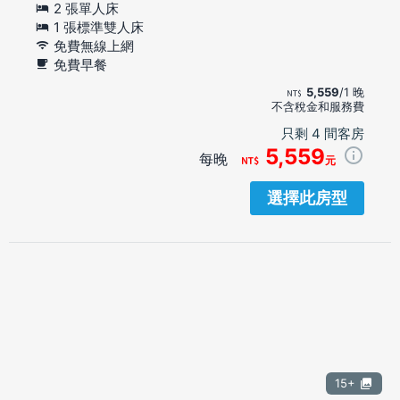
2 張單人床
1 張標準雙人床
免費無線上網
免費早餐
5,559
/1 晚
不含稅金和服務費
只剩 4 間客房
5,559
每晚
元
選擇此房型
15+