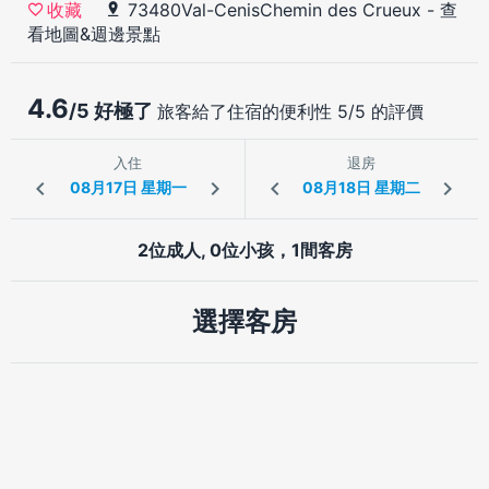
73480Val-CenisChemin des Crueux
-
查
收藏
看地圖&週邊景點
4.6
/5 好極了
旅客給了住宿的便利性 5/5 的評價
入住
退房
2位成人, 0位小孩，1間客房
選擇客房