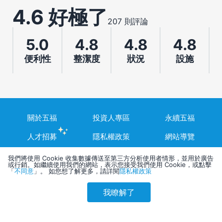
4.6 好極了
207 則評論
5.0
4.8
4.8
4.8
便利性
整潔度
狀況
設施
關於五福
投資人專區
永續五福
人才招募
隱私權政策
網站導覽
我們將使用 Cookie 收集數據傳送至第三方分析使用者情形，並用於廣告
或行銷。如繼續使用我們的網站，表示您接受我們使用 Cookie，或點擊
「
不同意
」。 如您想了解更多，請詳閱
隱私權政策
我瞭解了
參考售價(含稅)
會員訂購
訪客訂購
刷卡優惠
11,817
五福旅行社股份有限公司
台灣高雄市807三民區博愛一路28號2樓、3樓