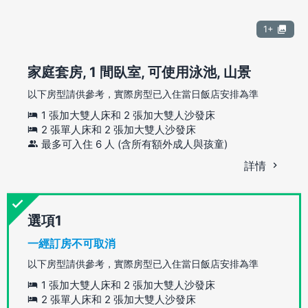
1+
家庭套房, 1 間臥室, 可使用泳池, 山景
以下房型請供參考，實際房型已入住當日飯店安排為準
1 張加大雙人床和 2 張加大雙人沙發床
2 張單人床和 2 張加大雙人沙發床
最多可入住 6 人 (含所有額外成人與孩童)
詳情
選項
一經訂房不可取消
以下房型請供參考，實際房型已入住當日飯店安排為準
1 張加大雙人床和 2 張加大雙人沙發床
2 張單人床和 2 張加大雙人沙發床