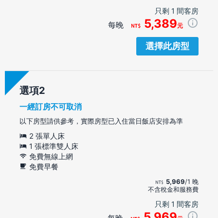
只剩 1 間客房
5,389
每晚
元
選擇此房型
選項
一經訂房不可取消
以下房型請供參考，實際房型已入住當日飯店安排為準
2 張單人床
1 張標準雙人床
免費無線上網
免費早餐
5,969
/1 晚
不含稅金和服務費
只剩 1 間客房
5,969
每晚