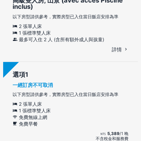
高級雙人房, 山景 (avec accès Piscine
inclus)
以下房型請供參考，實際房型已入住當日飯店安排為準
2 張單人床
1 張標準雙人床
最多可入住 2 人 (含所有額外成人與孩童)
詳情
選項
一經訂房不可取消
以下房型請供參考，實際房型已入住當日飯店安排為準
2 張單人床
1 張標準雙人床
免費無線上網
免費早餐
5,389
/1 晚
不含稅金和服務費