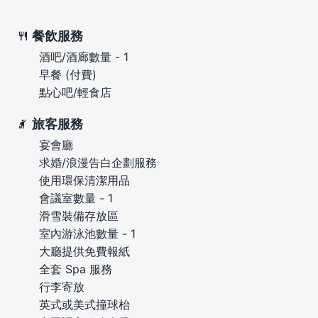
餐飲服務
酒吧/酒廊數量 - 1
早餐 (付費)
點心吧/輕食店
旅客服務
宴會廳
求婚/浪漫告白企劃服務
使用環保清潔用品
會議室數量 - 1
滑雪裝備存放區
室內游泳池數量 - 1
大廳提供免費報紙
全套 Spa 服務
行李寄放
英式或美式撞球枱