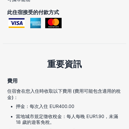
此住宿接受的付款方式
重要資訊
費用
住宿會在您入住時收取以下費用 (費用可能包含適用的稅
金)：
押金：每次入住 EUR400.00
當地城市規定徵收稅金：每人每晚 EUR1.90，未滿
18 歲的遊客免稅。