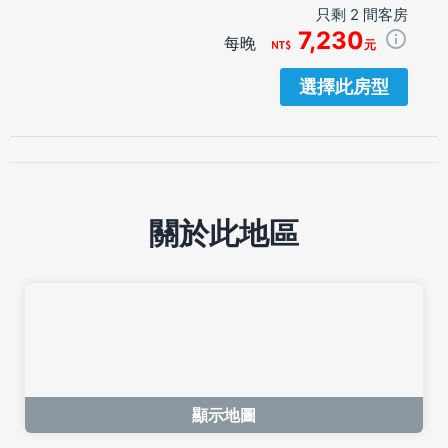
只剩 2 間客房
7,230
每晚
元
選擇此房型
關於此地區
顯示地圖