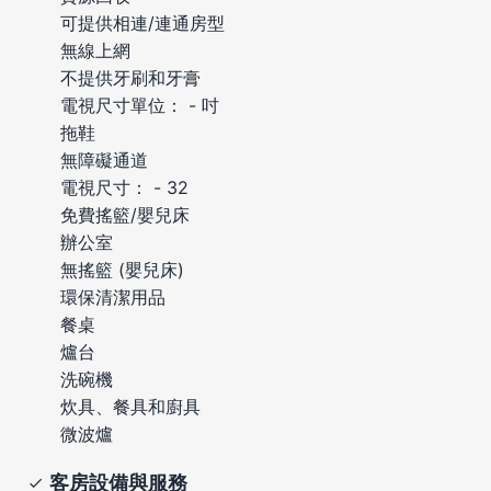
可提供相連/連通房型
無線上網
不提供牙刷和牙膏
電視尺寸單位： - 吋
拖鞋
無障礙通道
電視尺寸： - 32
免費搖籃/嬰兒床
辦公室
無搖籃 (嬰兒床)
環保清潔用品
餐桌
爐台
洗碗機
炊具、餐具和廚具
微波爐
客房設備與服務