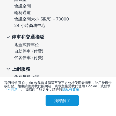
會議空間
輪椅通道
會議空間大小 (英尺) - 70000
24 小時商務中心
停車和交通接駁
遮蓋式停車位
自助停車 (付費)
代客停車 (付費)
上網服務
免費無線上網
電腦工作站
我們將使用 Cookie 收集數據傳送至第三方分析使用者情形，並用於廣告
或行銷。如繼續使用我們的網站，表示您接受我們使用 Cookie，或點擊
「
不同意
」。 如您想了解更多，請詳閱
隱私權政策
其他服務
我瞭解了
附近可游泳
參考售價(含稅)
會員訂購
訪客訂購
刷卡優惠
16,629
附近可進行帆船運動
附近可租自行車