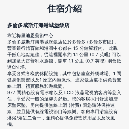
住宿介紹
多倫多威斯汀海港城堡飯店
靠近梅里迪恩藝術中心
多倫多威斯汀海港城堡飯店位於多倫多 (多倫多市區)，
豐業銀行體育館和港灣中心都在 15 分鐘腳程內。 此親
子飯店地點絕佳，從這裡開車約 1.1 公里 (0.7 英哩) 可以
到加拿大雷普利水族館，開車 1.1 公里 (0.7 英哩) 則會抵
達CN 塔。
享受各式各樣的休閒設施，其中包括座室外網球場、1 間
健身俱樂部以及1 座室內游泳池。這家飯店還提供免費無
線上網、禮賓服務和遊戲間。
977 間精心設有電冰箱以及 LCD 液晶電視的客房等您入
住，享受家一般的溫馨與舒適。您的客房採用舒適加層
床墊床墊。房內提供無線上網 (付費) 讓您隨時保持連
線，並且提供有線電視節目等娛樂。客房專用浴室設有
淋浴/浴缸二合一，並精心提供免費盥洗用品以及吹風
機。