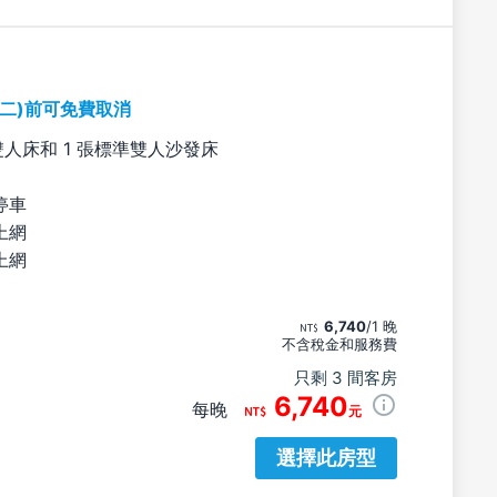
期二)前可免費取消
雙人床和 1 張標準雙人沙發床
停車
上網
上網
6,740
/1 晚
不含稅金和服務費
只剩 3 間客房
6,740
每晚
元
選擇此房型