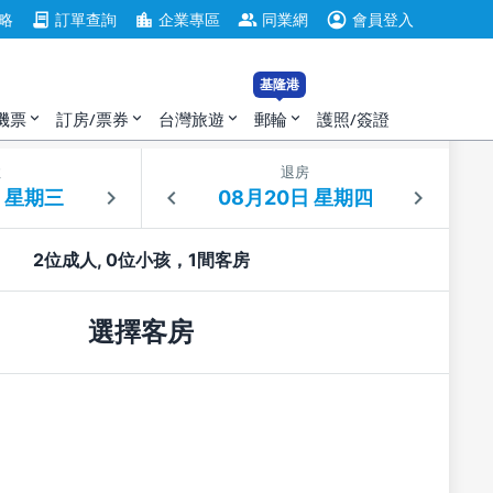
account_circle
contract
location_city
group
略
訂單查詢
企業專區
同業網
會員登入
基隆港
機票
訂房/票券
台灣旅遊
郵輪
護照/簽證
expand_more
expand_more
expand_more
expand_more
住
退房
2位成人, 0位小孩，1間客房
選擇客房