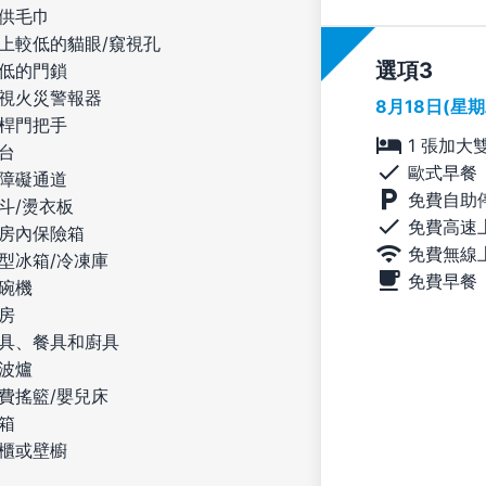
供毛巾
上較低的貓眼/窺視孔
選項
低的門鎖
視火災警報器
8月18日(星
桿門把手
1 張加大
台
歐式早餐
障礙通道
免費自助
斗/燙衣板
免費高速
房內保險箱
免費無線
型冰箱/冷凍庫
免費早餐
碗機
房
具、餐具和廚具
波爐
費搖籃/嬰兒床
箱
櫃或壁櫥