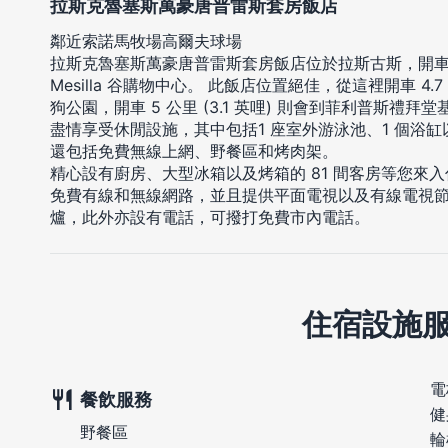
拉斯克魯塞斯萬豪唐普雷斯套房飯店
鄰近索諾馬牧場高爾夫球場
拉斯克魯塞斯萬豪唐普雷斯套房飯店位於拉斯古斯，開車 
Mesilla 谷購物中心。 此飯店位置絕佳，從這裡開車 4.7
狗公園，開車 5 公里 (3.1 英哩) 則會到菲利普斯禮
盡情享受休閒設施，其中包括1 座室外游泳池、1 個浴
還包括免費無線上網、野餐區和烤肉架。
精心設有廚房、大型冰箱以及烤箱的 81 間客房等您來
免費有線和無線網路，並且提供平面電視以及有線電視
爐，此外亦設有電話，可撥打免費市內電話。
住宿設施
電
餐飲服務
健
野餐區
輪