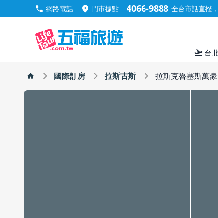
4066-9888
call
location_on
網路電話
門市據點
全台市話直撥，手
flight_takeoff
台
國際訂房
拉斯古斯
拉斯克魯塞斯萬豪