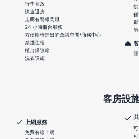
行李寄放
供
快速退房
僅
走廊有警報閃燈
鄰
24 小時櫃台服務
所
方便輪椅進出的會議空間/商務中心
禁煙住宿
客
櫃台保險箱
應
洗衣設施
客房設
其
上網服務
可
免費有線上網
可