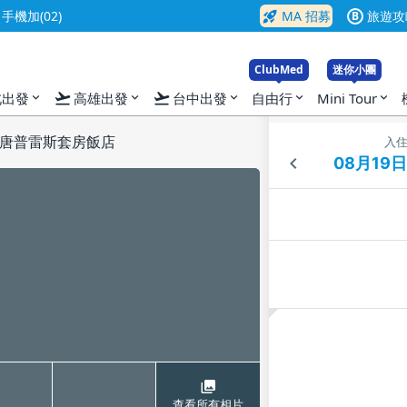
rocket_launch
機加(02)
MA 招募
旅遊攻
B
ClubMed
迷你小團
flight_takeoff
flight_takeoff
北出發
高雄出發
台中出發
自由行
Mini Tour
expand_more
expand_more
expand_more
expand_more
expand_more
唐普雷斯套房飯店
入
查看所有相片