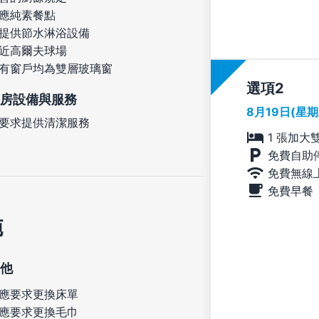
應純素餐點
提供節水淋浴設備
近高爾夫球場
有窗戶均為雙層玻璃窗
選項
房設備與服務
8月19日(星
要求提供清潔服務
1 張加大
免費自助
免費無線
免費早餐
施
他
應要求更換床單
應要求更換毛巾