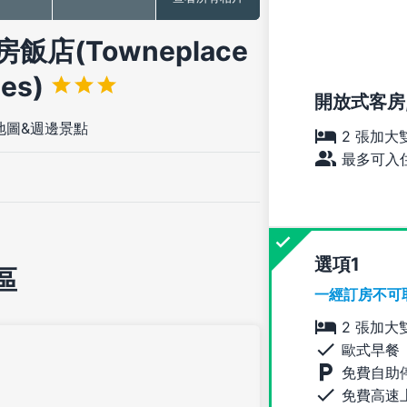
(Towneplace
ces)
開放式客房, 2
地圖&週邊景點
2 張加大
最多可入住
選項
區
一經訂房不可
2 張加大
歐式早餐
免費自助
免費高速