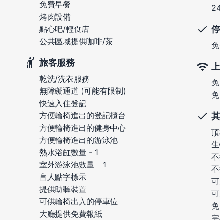
免費早餐
2
烤肉設備
停
點心吧/輕食店
公共區域提供咖啡/茶
免
旅客服務
上
乾洗/洗衣服務
免
無障礙通道 (可能有限制)
免
快速入住登記
方便輪椅進出的登記櫃台
其
方便輪椅進出的健身中心
頂
方便輪椅進出的游泳池
生
熱水浴缸數量 - 1
不
室外游泳池數量 - 1
不
盲人點字標示
可
提供助聽裝置
可
可供輪椅出入的停車位
免
大廳提供免費報紙
完