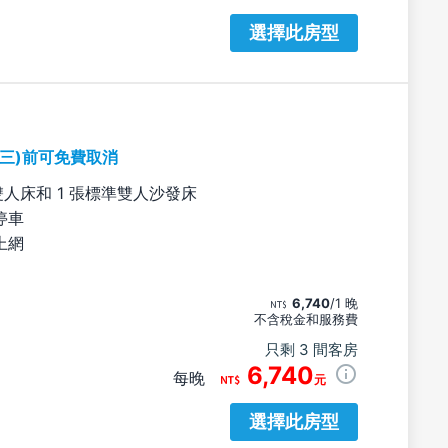
選擇此房型
期三)前可免費取消
雙人床和 1 張標準雙人沙發床
停車
上網
6,740
/1 晚
不含稅金和服務費
只剩 3 間客房
6,740
每晚
元
選擇此房型