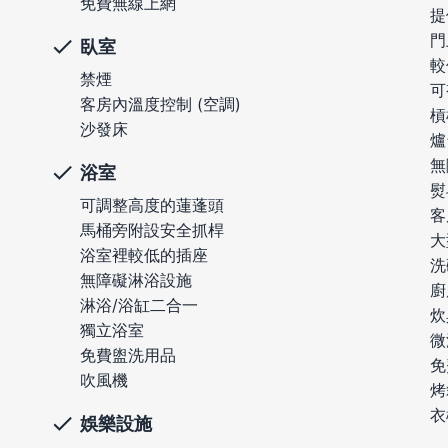
免費無線上網
提
門
臥室
較
禁煙
可
客房內溫度控制 (空調)
槓
沙發床
爐
無
浴室
熨
可調整高度的蓮蓬頭
客
馬桶旁附設安全抓桿
大
浴室裡較低的插座
洗
無障礙淋浴設施
廚
淋浴/浴缸二合一
炊
獨立浴室
微
免費盥洗用品
免
吹風機
烤
衣
娛樂設施