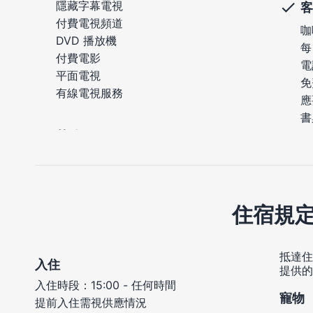
隱藏字幕電視
客
付費電視頻道
咖
DVD 播放機
每
付費電影
電
平面電視
免
有線電視服務
應
書
住宿規
抵達住
入住
提供的
入住時段：15:00 - 任何時間
寵物
提前入住需視供應情況