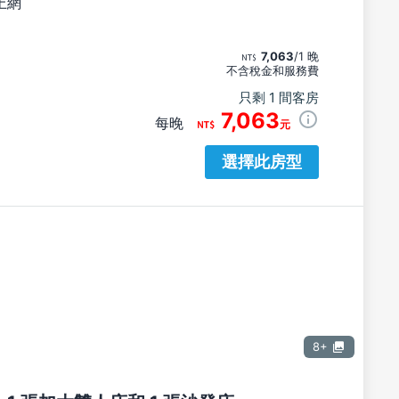
上網
7,063
/1 晚
不含稅金和服務費
只剩 1 間客房
7,063
每晚
元
選擇此房型
8+