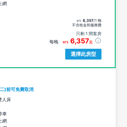
上網
6,357
/1 晚
不含稅金和服務費
只剩 1 間客房
6,357
每晚
元
選擇此房型
期二)前可免費取消
雙人床
停車
上網