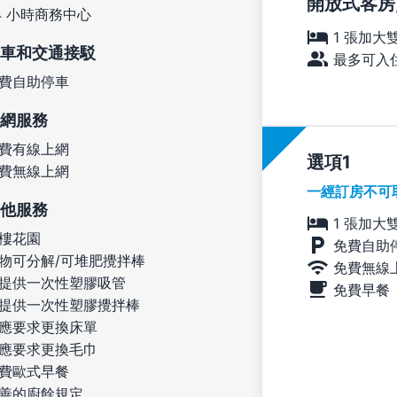
開放式客房,
4 小時商務中心
1 張加大
車和交通接駁
最多可入住
費自助停車
網服務
費有線上網
選項
費無線上網
一經訂房不可
他服務
1 張加大
樓花園
免費自助
物可分解/可堆肥攪拌棒
免費無線
提供一次性塑膠吸管
免費早餐
提供一次性塑膠攪拌棒
應要求更換床單
應要求更換毛巾
費歐式早餐
善的廚餘規定