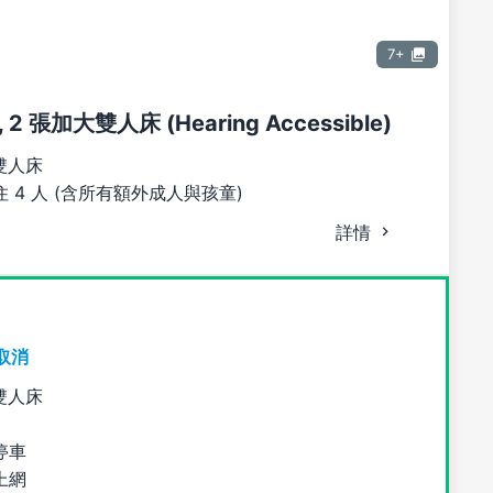
7+
 張加大雙人床 (Hearing Accessible)
雙人床
 4 人 (含所有額外成人與孩童)
詳情
取消
雙人床
停車
上網