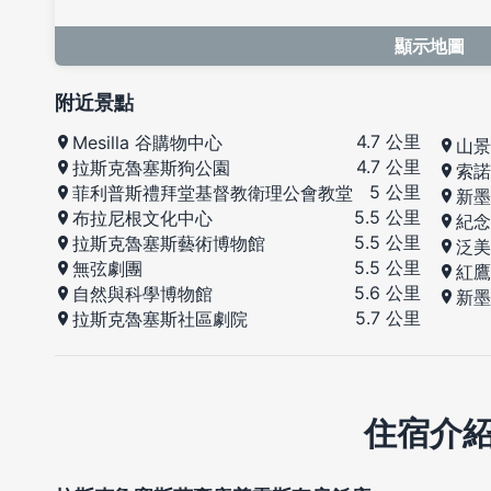
顯示地圖
附近景點
4.7 公里
Mesilla 谷購物中心
山景
4.7 公里
拉斯克魯塞斯狗公園
索諾
5 公里
菲利普斯禮拜堂基督教衛理公會教堂
新墨
5.5 公里
布拉尼根文化中心
紀念
5.5 公里
拉斯克魯塞斯藝術博物館
泛美
5.5 公里
無弦劇團
紅鷹
5.6 公里
自然與科學博物館
新墨
5.7 公里
拉斯克魯塞斯社區劇院
住宿介