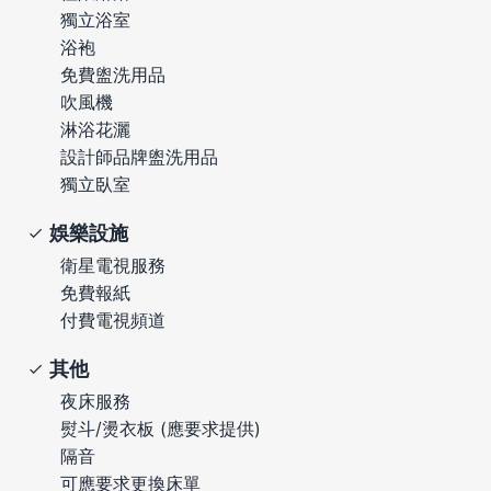
獨立浴室
浴袍
免費盥洗用品
吹風機
淋浴花灑
設計師品牌盥洗用品
獨立臥室
娛樂設施
衛星電視服務
免費報紙
付費電視頻道
其他
夜床服務
熨斗/燙衣板 (應要求提供)
隔音
可應要求更換床單