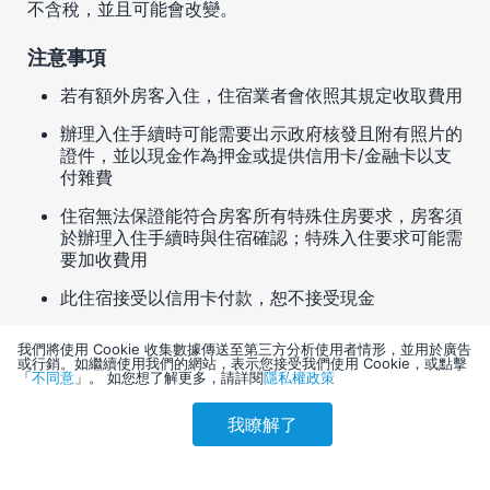
不含稅，並且可能會改變。
注意事項
若有額外房客入住，住宿業者會依照其規定收取費用
辦理入住手續時可能需要出示政府核發且附有照片的
證件，並以現金作為押金或提供信用卡/金融卡以支
付雜費
住宿無法保證能符合房客所有特殊住房要求，房客須
於辦理入住手續時與住宿確認；特殊入住要求可能需
要加收費用
此住宿接受以信用卡付款，恕不接受現金
提供無現金交易
我們將使用 Cookie 收集數據傳送至第三方分析使用者情形，並用於廣告
或行銷。如繼續使用我們的網站，表示您接受我們使用 Cookie，或點擊
住宿有二氧化碳探測器、滅火器、煙霧探測器和急救
「
不同意
」。 如您想了解更多，請詳閱
隱私權政策
箱等安全設備
我瞭解了
參考售價(含稅)
此住宿設有例如陽台、庭院、露台等可能不適合兒童
會員訂購
訪客訂購
刷卡優惠
使用的戶外空間；如有疑慮，建議您在入住前與住宿
13,593
方聯絡，確認他們可提供適合您的客房