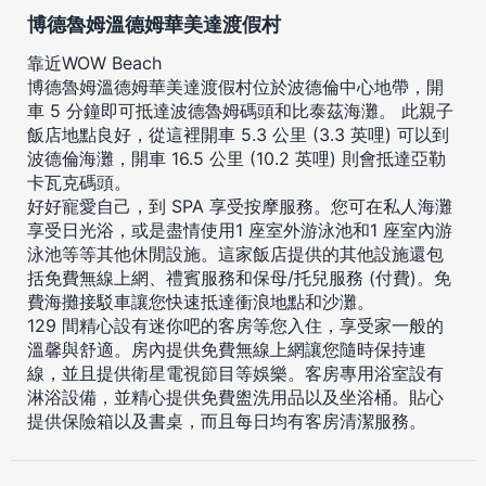
博德魯姆溫德姆華美達渡假村
靠近WOW Beach
博德魯姆溫德姆華美達渡假村位於波德倫中心地帶，開
車 5 分鐘即可抵達波德魯姆碼頭和比泰茲海灘。 此親子
飯店地點良好，從這裡開車 5.3 公里 (3.3 英哩) 可以到
波德倫海灘，開車 16.5 公里 (10.2 英哩) 則會抵達亞勒
卡瓦克碼頭。
好好寵愛自己，到 SPA 享受按摩服務。您可在私人海灘
享受日光浴，或是盡情使用1 座室外游泳池和1 座室內游
泳池等等其他休閒設施。這家飯店提供的其他設施還包
括免費無線上網、禮賓服務和保母/托兒服務 (付費)。免
費海攤接駁車讓您快速抵達衝浪地點和沙灘。
129 間精心設有迷你吧的客房等您入住，享受家一般的
溫馨與舒適。房內提供免費無線上網讓您隨時保持連
線，並且提供衛星電視節目等娛樂。客房專用浴室設有
淋浴設備，並精心提供免費盥洗用品以及坐浴桶。貼心
提供保險箱以及書桌，而且每日均有客房清潔服務。