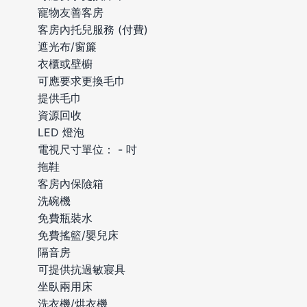
寵物友善客房
客房內托兒服務 (付費)
遮光布/窗簾
衣櫃或壁櫥
可應要求更換毛巾
提供毛巾
資源回收
LED 燈泡
電視尺寸單位： - 吋
拖鞋
客房內保險箱
洗碗機
免費瓶裝水
免費搖籃/嬰兒床
隔音房
可提供抗過敏寢具
坐臥兩用床
洗衣機/烘衣機