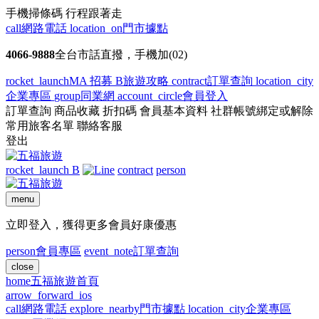
手機掃條碼 行程跟著走
call
網路電話
location_on
門市據點
4066-9888
全台市話直撥，手機加(02)
rocket_launch
MA 招募
B
旅遊攻略
contract
訂單查詢
location_city
企業專區
group
同業網
account_circle
會員登入
訂單查詢
商品收藏
折扣碼
會員基本資料
社群帳號綁定或解除
常用旅客名單
聯絡客服
登出
rocket_launch
B
contract
person
menu
立即登入，獲得更多會員好康優惠
person
會員專區
event_note
訂單查詢
close
home
五福旅遊首頁
arrow_forward_ios
call
網路電話
explore_nearby
門市據點
location_city
企業專區