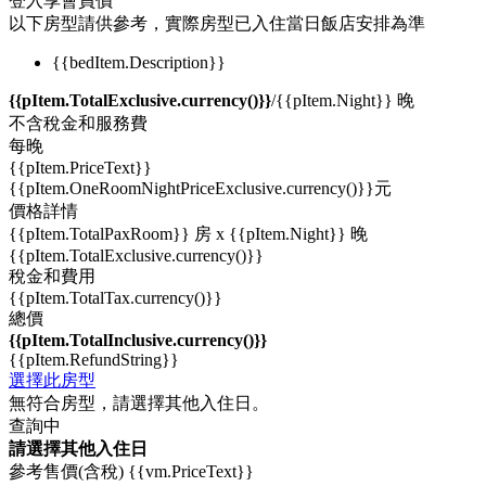
登入享會員價
以下房型請供參考，實際房型已入住當日飯店安排為準
{{bedItem.Description}}
{{pItem.TotalExclusive.currency()}}
/{{pItem.Night}} 晚
不含稅金和服務費
每晚
{{pItem.PriceText}}
{{pItem.OneRoomNightPriceExclusive.currency()}}
元
價格詳情
{{pItem.TotalPaxRoom}} 房 x {{pItem.Night}} 晚
{{pItem.TotalExclusive.currency()}}
稅金和費用
{{pItem.TotalTax.currency()}}
總價
{{pItem.TotalInclusive.currency()}}
{{pItem.RefundString}}
選擇此房型
無符合房型，請選擇其他入住日。
查詢中
請選擇其他入住日
參考售價(含稅)
{{vm.PriceText}}