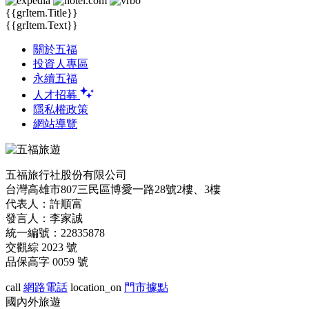
{{grItem.Title}}
{{grItem.Text}}
關於五福
投資人專區
永續五福
人才招募
隱私權政策
網站導覽
五福旅行社股份有限公司
台灣高雄市807三民區博愛一路28號2樓、3樓
代表人：許順富
發言人：李家誠
統一編號：22835878
交觀綜 2023 號
品保高字 0059 號
call
網路電話
location_on
門市據點
國內外旅遊