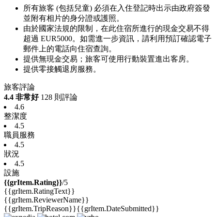
所有旅客 (包括兒童) 必須在入住登記時出示由政府簽發
並附有相片的身分證或護照。
由於國家法規的限制，在此住宿所進行的現金交易不得
超過 EUR5000。如需進一步資訊，請利用預訂確認電子
郵件上的電話向住宿查詢。
提供無現金交易；旅客可使用行動裝置進出客房。
提供零接觸退房服務。
旅客評論
4.4 非常好
128 則評論
4.6
整潔度
4.5
職員服務
4.5
狀況
4.5
設施
{{grItem.Rating}}
/5
{{grItem.RatingText}}
{{grItem.ReviewerName}}
{{grItem.TripReason}}
{{grItem.DateSubmitted}}