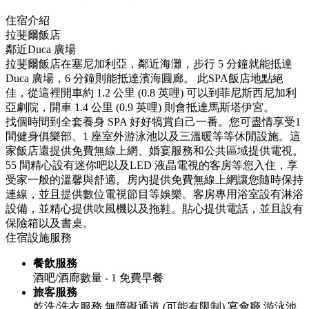
住宿介紹
拉斐爾飯店
鄰近Duca 廣場
拉斐爾飯店在塞尼加利亞，鄰近海灘，步行 5 分鐘就能抵達
Duca 廣場，6 分鐘則能抵達濱海圓廊。 此SPA飯店地點絕
佳，從這裡開車約 1.2 公里 (0.8 英哩) 可以到菲尼斯西尼加利
亞劇院，開車 1.4 公里 (0.9 英哩) 則會抵達馬斯塔伊宮。
找個時間到全套養身 SPA 好好犒賞自己一番。您可盡情享受1
間健身俱樂部、1 座室外游泳池以及三溫暖等等休閒設施。這
家飯店還提供免費無線上網、婚宴服務和公共區域提供電視。
55 間精心設有迷你吧以及LED 液晶電視的客房等您入住，享
受家一般的溫馨與舒適。房內提供免費無線上網讓您隨時保持
連線，並且提供數位電視節目等娛樂。客房專用浴室設有淋浴
設備，並精心提供吹風機以及拖鞋。貼心提供電話，並且設有
保險箱以及書桌。
住宿設施服務
餐飲服務
酒吧/酒廊數量 - 1
免費早餐
旅客服務
乾洗/洗衣服務
無障礙通道 (可能有限制)
宴會廳
游泳池