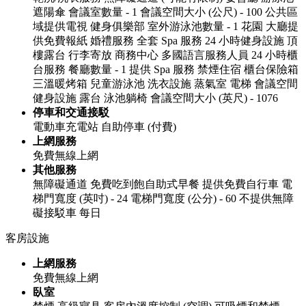
遮陽傘
會議室數量 - 1
會議空間大小 (公尺) - 100
公共區
域提供電視
健身俱樂部
室外游泳池數量 - 1
花園
大廳提
供免費報紙
婚禮服務
全套 Spa 服務
24 小時健身設施
頂
樓露台
行李寄放
商務中心
多國語言服務人員
24 小時櫃
台服務
餐廳數量 - 1
提供 Spa 服務
禁煙住宿
櫃台保險箱
三溫暖烤箱
兒童游泳池
洗衣設施
蒸氣室
電梯
會議空間
健身設施
露台
泳池躺椅
會議空間大小 (英尺) - 1076
停車和交通接駁
電動車充電站
自助停車 (付費)
上網服務
免費無線上網
其他服務
無障礙通道
免費吃到飽自助式早餐
提供免費自行車
電
梯門寬度 (英吋) - 24
電梯門寬度 (公分) - 60
不提供無障
礙接駁車
每日
客房設施
上網服務
免費無線上網
臥室