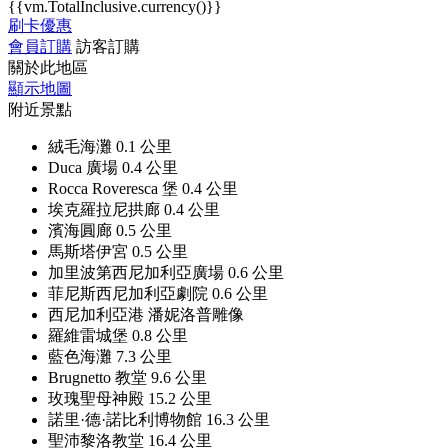
{{vm.TotalInclusive.currency()}}
刷卡優惠
會員訂購
訪客訂購
關於此地區
顯示地圖
附近景點
絨毛海灘
0.1 公里
Duca 廣場
0.4 公里
Rocca Roveresca 堡
0.4 公里
埃克羅拉尼拱廊
0.4 公里
濱海圓廊
0.5 公里
馬斯塔伊宮
0.5 公里
加里波第西尼加利亞廣場
0.6 公里
菲尼斯西尼加利亞劇院
0.6 公里
西尼加利亞港
潘妮洛普雕像
羅維雷城堡
0.8 公里
藍色海灘
7.3 公里
Brugnetto 教堂
9.6 公里
玫瑰聖母神殿
15.2 公里
諾里·德·諾比利博物館
16.3 公里
聖沛黎洛教堂
16.4 公里