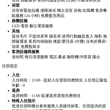
禁煙
高級寢具
客房內溫度控制 (空調)
可吸煙和禁煙
浴室
浴室有緊急拉繩
僅限淋浴
獨立浴室
浴袍
吹風機
客房餐
點服務 (24 小時)
免費盥洗用品
娛樂設施
LED 電視
數位電視服務
其他
提供毛巾
不提供床單
隔音房
使用行動鑰匙進入
拖鞋
無
障礙通道
客房內保險箱
搖籃/嬰兒床 (付費)
沒有折疊床/
加床
免費瓶裝水
客房設備與服務
迷你吧
每日清潔服務
電話
書桌
咖啡機/沖茶器
陽台
住宿規定
入住
入住時段：15:00 -
提前入住需視供應情況
入住登記最低
年齡 - 0
退房
退房時間：11:00
延遲退房需視供應情況
特殊入住指示
抵達住宿時櫃台會有服務人員接待旅客。住宿提供的資