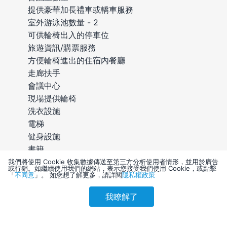
提供豪華加長禮車或轎車服務
室外游泳池數量 - 2
可供輪椅出入的停車位
旅遊資訊/購票服務
方便輪椅進出的住宿內餐廳
走廊扶手
會議中心
現場提供輪椅
洗衣設施
電梯
健身設施
書籍
無障礙通道 (可能有限制)
我們將使用 Cookie 收集數據傳送至第三方分析使用者情形，並用於廣告
或行銷。如繼續使用我們的網站，表示您接受我們使用 Cookie，或點擊
電影館
「
不同意
」。 如您想了解更多，請詳閱
隱私權政策
方便輪椅進出的禮賓部
我瞭解了
接待大廳
參考售價(含稅)
會員訂購
訪客訂購
刷卡優惠
27,992
方便輪椅進出電梯通道
方便輪椅進出的登記櫃台