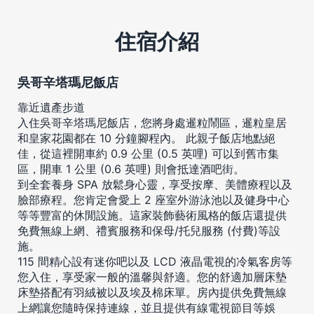
住宿介紹
吳哥辛塔瑪尼飯店
靠近遺產步道
入住吳哥辛塔瑪尼飯店，您將身處暹粒鬧區，暹粒皇居
和皇家花園都在 10 分鐘腳程內。 此親子飯店地點絕
佳，從這裡開車約 0.9 公里 (0.5 英哩) 可以到舊市集
區，開車 1 公里 (0.6 英哩) 則會抵達酒吧街。
到全套養身 SPA 放鬆身心靈，享受按摩、美體療程以及
臉部療程。您肯定會愛上 2 座室外游泳池以及健身中心
等等豐富的休閒設施。這家裝飾藝術風格的飯店還提供
免費無線上網、禮賓服務和保母/托兒服務 (付費)等設
施。
115 間精心設有迷你吧以及 LCD 液晶電視的冷氣客房等
您入住，享受家一般的溫馨與舒適。您的舒適加層床墊
床墊搭配有羽絨被以及埃及棉床單。房內提供免費無線
上網讓您隨時保持連線，並且提供有線電視節目等娛