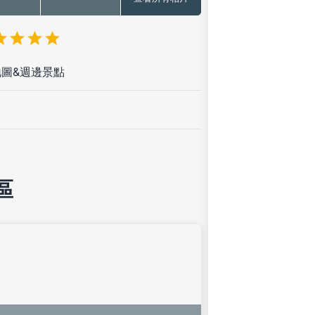
圖&週邊景點
區