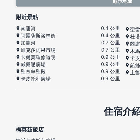
顯示地圖
附近景點
0.4 公里
南運河
聖雷
0.4 公里
阿爾薩斯洛林街
杜塔
0.7 公里
加龍河
圖盧
0.7 公里
維克多雨果市場
木馬
0.9 公里
卡爾莫羅修道院
卡皮
0.9 公里
威爾遜廣場
鉛絲
0.9 公里
聖塞寧聖殿
土魯
0.9 公里
卡皮托利廣場
住宿介
梅莫茲飯店