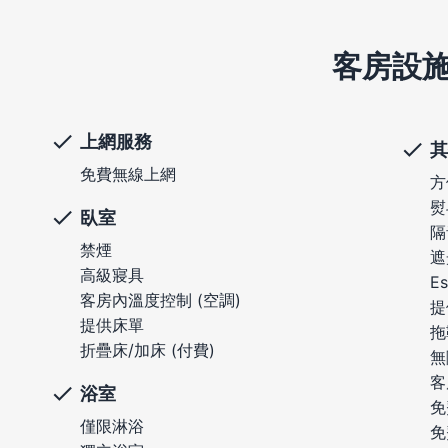
客房設
上網服務
其
免費無線上網
方
熨
臥室
隔
禁煙
遮
高級寢具
E
客房內溫度控制 (空調)
提
提供床單
拖
折疊床/加床 (付費)
無
客
浴室
免
僅限淋浴
免