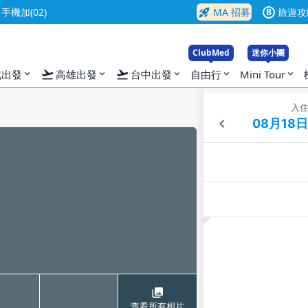
rocket_launch
機加(02)
MA 招募
旅遊攻
B
ClubMed
迷你小團
flight_takeoff
flight_takeoff
北出發
高雄出發
台中出發
自由行
Mini Tour
expand_more
expand_more
expand_more
expand_more
expand_more
入
查看所有相片