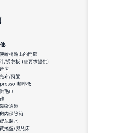
施
他
便輪椅進出的門廊
斗/燙衣板 (應要求提供)
音房
光布/窗簾
spresso 咖啡機
供毛巾
鞋
障礙通道
房內保險箱
費瓶裝水
費搖籃/嬰兒床