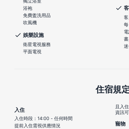
獨立浴室
客
浴袍
免費盥洗用品
客
吹風機
每
電
娛樂設施
書
衛星電視服務
迷
平面電視
住宿規
且入住
入住
資訊可
入住時段：14:00 - 任何時間
寵物
提前入住需視供應情況