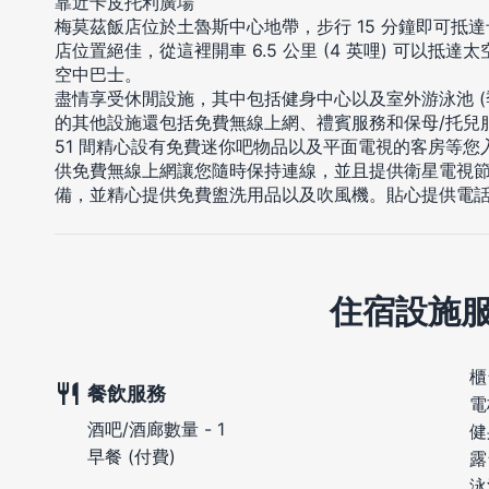
靠近卡皮托利廣場
梅莫茲飯店位於土魯斯中心地帶，步行 15 分鐘即可抵
店位置絕佳，從這裡開車 6.5 公里 (4 英哩) 可以抵達太空城
空中巴士。
盡情享受休閒設施，其中包括健身中心以及室外游泳池 (
的其他設施還包括免費無線上網、禮賓服務和保母/托兒服
51 間精心設有免費迷你吧物品以及平面電視的客房等
供免費無線上網讓您隨時保持連線，並且提供衛星電視
備，並精心提供免費盥洗用品以及吹風機。貼心提供電
住宿設施
櫃
餐飲服務
電
酒吧/酒廊數量 - 1
健
早餐 (付費)
露
泳