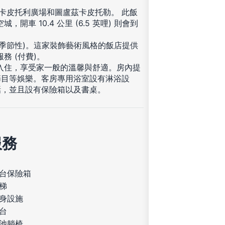
達卡皮托利廣場和圖盧茲卡皮托勒。 此飯
，開車 10.4 公里 (6.5 英哩) 則會到
季節性)。這家裝飾藝術風格的飯店提供
務 (付費)。
您入住，享受家一般的溫馨與舒適。房內提
節目等娛樂。客房專用浴室設有淋浴設
話，並且設有保險箱以及書桌。
服務
台保險箱
梯
身設施
台
池躺椅