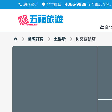
4066-9888
call
location_on
網路電話
門市據點
全台市話直撥，手
flight_takeoff
台
國際訂房
土魯斯
梅莫茲飯店