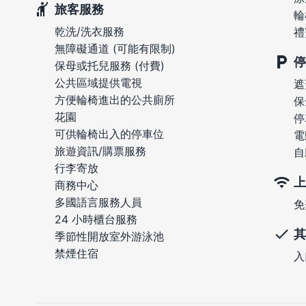
旅客服務
輪
乾洗/洗衣服務
禮
無障礙通道 (可能有限制)
停
保母或托兒服務 (付費)
公共區域提供電視
遮
方便輪椅進出的公共廁所
保
花園
停
可供輪椅出入的停車位
電
旅遊資訊/購票服務
自
行李寄放
上
商務中心
多國語言服務人員
免
24 小時櫃台服務
其
季節性開放室外游泳池
禁煙住宿
入