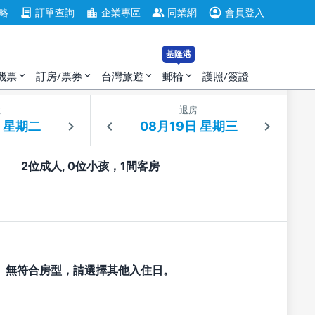
account_circle
contract
location_city
group
略
訂單查詢
企業專區
同業網
會員登入
基隆港
機票
訂房/票券
台灣旅遊
郵輪
護照/簽證
expand_more
expand_more
expand_more
expand_more
住
退房
2位成人, 0位小孩，1間客房
無符合房型，請選擇其他入住日。