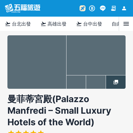
contract
person
rocket_launch
B
menu
flight_takeoff
flight_takeoff
flight_takeoff
台北出發
高雄出發
台中出發
自由行
曼菲蒂宮殿(Palazzo
Manfredi – Small Luxury
Hotels of the World)