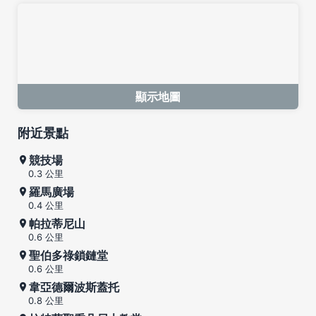
顯示地圖
附近景點
競技場
0.3 公里
羅馬廣場
0.4 公里
帕拉蒂尼山
0.6 公里
聖伯多祿鎖鏈堂
0.6 公里
韋亞德爾波斯蓋托
0.8 公里