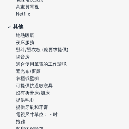
高畫質電視
Netflix
其他
地熱暖氣
夜床服務
熨斗/燙衣板 (應要求提供)
隔音房
適合使用筆電的工作環境
遮光布/窗簾
衣櫃或壁櫥
可提供抗過敏寢具
沒有折疊床/加床
提供毛巾
提供牙刷和牙膏
電視尺寸單位： - 吋
拖鞋
客房內保險箱