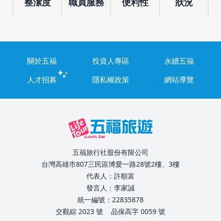
整潔度
職員服務
便利性
狀況
關於五福
投資人專區
永續五福
人才招募
隱私權政策
網站導覽
五福旅行社股份有限公司
台灣高雄市807三民區博愛一路28號2樓、3樓
代表人：許順富
發言人：李家誠
統一編號：22835878
交觀綜 2023 號
品保高字 0059 號