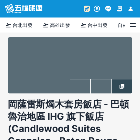
contract
person
rocket_launch
B
menu
flight_takeoff
flight_takeoff
flight_takeoff
台北出發
高雄出發
台中出發
自由行
岡薩雷斯燭木套房飯店 - 巴頓
魯治地區 IHG 旗下飯店
(Candlewood Suites