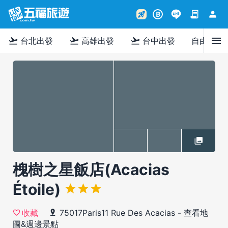
contract
person
rocket_launch
B
menu
flight_takeoff
flight_takeoff
flight_takeoff
台北出發
高雄出發
台中出發
自由行
槐樹之星飯店(Acacias
Étoile)
75017Paris11 Rue Des Acacias
-
查看地
收藏
圖&週邊景點