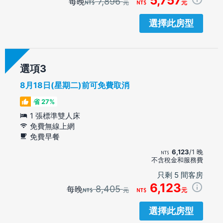
5,757
7,896
每晚
元
元
選擇此房型
選項
8月18日(星期二)前可免費取消
省 27%
1 張標準雙人床
免費無線上網
免費早餐
6,123
/1 晚
不含稅金和服務費
只剩 5 間客房
6,123
8,405
每晚
元
元
選擇此房型