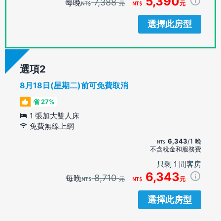
5,390
7,388
每晚
元
元
選擇此房型
選項
8月18日(星期二)前可免費取消
省 27%
1 張加大雙人床
免費無線上網
6,343
/1 晚
不含稅金和服務費
只剩 1 間客房
6,343
8,710
每晚
元
元
選擇此房型