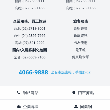
台南 (06) 238-9111
台南 (06) 238-9111
高雄 (07) 323-1166
高雄 (07) 323-1166
企業服務、員工旅遊
旅客服務
台北 (02) 2718-8001
護照簽證
台中 (04) 2326-7666
匯款資訊
高雄 (07) 321-2292
卡友優惠
國內/入境客製化包團
電子報
傳真刷卡單
全台 (02) 6609-7100
4066-9888
全台市話直撥，手機加(02)
call
網路電話
location_on
門市據點
location_city
企業專區
group
同業網