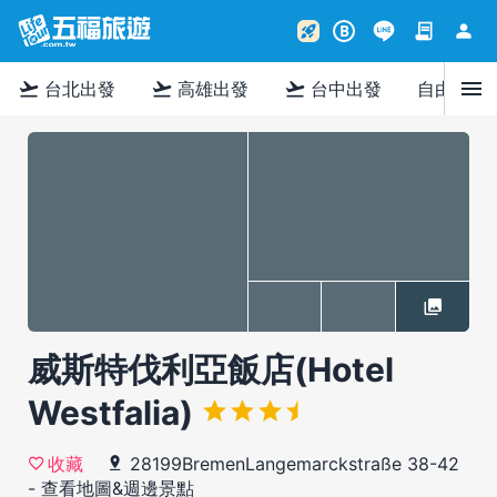
contract
person
rocket_launch
B
menu
flight_takeoff
flight_takeoff
flight_takeoff
台北出發
高雄出發
台中出發
自由行
威斯特伐利亞飯店(Hotel
Westfalia)
28199BremenLangemarckstraße 38-42
收藏
-
查看地圖&週邊景點