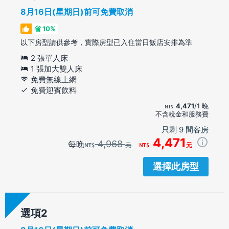
8月16日(星期日)前可免費取消
省 10%
以下房型請供參考，實際房型已入住當日飯店安排為準
2 張單人床
1 張加大雙人床
免費無線上網
免費迎賓飲料
4,471
/1 晚
不含稅金和服務費
只剩 9 間客房
4,471
4,968
每晚
元
元
選擇此房型
選項