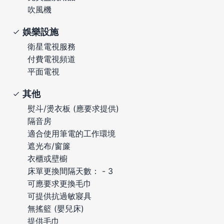
吹風機
娛樂設施
衛星電視服務
付費電視頻道
平面電視
其他
熨斗/燙衣板 (應要求提供)
隔音房
適合使用筆電的工作環境
遮光布/窗簾
衣櫃或壁櫥
床單更換間隔天數： - 3
可應要求更換毛巾
可提供抗過敏寢具
無搖籃 (嬰兒床)
提供毛巾