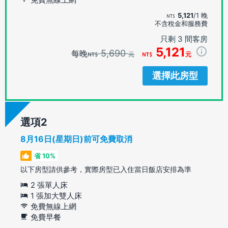
5,121
/1 晚
不含稅金和服務費
只剩 3 間客房
5,121
5,690
每晚
元
元
選擇此房型
選項
8月16日(星期日)前可免費取消
省 10%
以下房型請供參考，實際房型已入住當日飯店安排為準
2 張單人床
1 張加大雙人床
免費無線上網
免費早餐