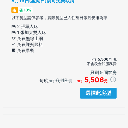
8月16日(星期日)前可免費取消
省 10%
以下房型請供參考，實際房型已入住當日飯店安排為準
2 張單人床
1 張加大雙人床
免費無線上網
免費迎賓飲料
免費早餐
5,506
/1 晚
不含稅金和服務費
只剩 9 間客房
5,506
6,118
每晚
元
元
選擇此房型