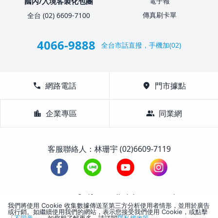
國內/入境客製化包團
電子報
傳真刷卡單
全台 (02) 6609-7100
4066-9888
全台市話直撥，手機加(02)
call
網路電話
location_on
門市據點
location_city
企業專區
group
同業網
客服聯絡人：林珊宇 (02)6609-7119
1988-2026 © Lifetour All Rights Reserved.
我們將使用 Cookie 收集數據傳送至第三方分析使用者情形，並用於廣告
或行銷。如繼續使用我們的網站，表示您接受我們使用 Cookie，或點擊