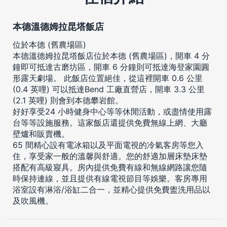
本德溫德姆拉昆塔飯店
位於本德 (舊農場區)
本德溫德姆拉昆塔飯店位於本德 (舊農場區)，開車 4 分
鐘即可抵達古磨坊區，開車 6 分鐘則可抵達海登家園圓
形露天劇場。 此飯店位置絕佳，從這裡開車 0.6 公里
(0.4 英哩) 可以抵達Bend 工廠直營店，開車 3.3 公里
(2.1 英哩) 則會到本德攀岩館。
好好享受24 小時健身中心等等休閒活動，或盡情使用露
台等等設施服務。這家飯店還提供免費無線上網、大廳
壁爐和販賣機。
65 間精心設有電冰箱以及平面電視的冷氣客房等您入
住，享受家一般的溫馨與舒適。您的舒適加層床墊床墊
搭配有高級寢具。房內提供免費有線和無線網路讓您隨
時保持連線，並且提供有線電視節目等娛樂。客房專用
浴室設有淋浴/浴缸二合一，並精心提供免費盥洗用品以
及吹風機。