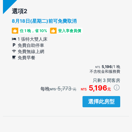
選項
8月18日(星期二)前可免費取消
住 1 晚，省 10%
登入享會員價
1 張特大雙人床
免費自助停車
免費無線上網
免費早餐
5,196
/1 晚
不含稅金和服務費
只剩 3 間客房
5,196
5,773
每晚
元
元
選擇此房型