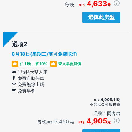
4,633
每晚
元
選擇此房型
選項
8月18日(星期二)前可免費取消
住 1 晚，省 10%
登入享會員價
1 張特大雙人床
免費自助停車
免費無線上網
免費早餐
4,905
/1 晚
不含稅金和服務費
只剩 1 間客房
4,905
5,450
每晚
元
元