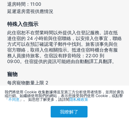
退房時間：11:00
延遲退房需視供應情況
特殊入住指示
此住宿恕不在營業時間以外提供入住登記服務。請在抵
達住宿的 24 小時前與住宿聯絡，以安排入住事宜，聯絡
方式可以在預訂確認電子郵件中找到。旅客須事先與住
宿方聯絡，取得入住相關指示。抵達住宿時櫃台會有服
務人員接待旅客。住宿設有靜音時段：22:00 到
09:00。住宿提供的資訊可能經由自動翻譯工具翻譯。
寵物
每房寵物數量上限 2
每隻寵物體重上限 (磅)： 75
我們將使用 Cookie 收集數據傳送至第三方分析使用者情形，並用於廣告
或行銷。如繼續使用我們的網站，表示您接受我們使用 Cookie，或點擊
僅允許攜帶貓和狗入住
「
不同意
」。 如您想了解更多，請詳閱
隱私權政策
每隻寵物體重上限 (公斤)： 34
允許攜帶服務性動物
我瞭解了
參考售價(含稅)
會員訂購
訪客訂購
寵物不得無人看管
刷卡優惠
5,644
服務性動物不需支付費用/無限制