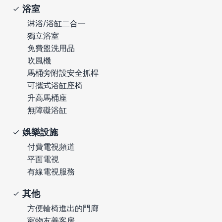
浴室
淋浴/浴缸二合一
獨立浴室
免費盥洗用品
吹風機
馬桶旁附設安全抓桿
可攜式浴缸座椅
升高馬桶座
無障礙浴缸
娛樂設施
付費電視頻道
平面電視
有線電視服務
其他
方便輪椅進出的門廊
寵物友善客房