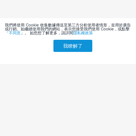
我們將使用 Cookie 收集數據傳送至第三方分析使用者情形，並用於廣告
或行銷。如繼續使用我們的網站，表示您接受我們使用 Cookie，或點擊
「
不同意
」。 如您想了解更多，請詳閱
隱私權政策
我瞭解了
請選擇其他入住日