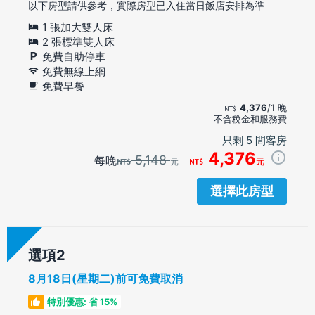
以下房型請供參考，實際房型已入住當日飯店安排為準
1 張加大雙人床
2 張標準雙人床
免費自助停車
免費無線上網
免費早餐
4,376
/1 晚
不含稅金和服務費
只剩 5 間客房
4,376
5,148
每晚
元
元
選擇此房型
選項
8月18日(星期二)前可免費取消
特別優惠: 省 15%