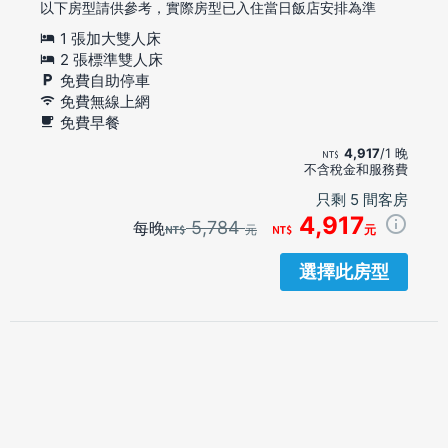
以下房型請供參考，實際房型已入住當日飯店安排為準
1 張加大雙人床
2 張標準雙人床
免費自助停車
免費無線上網
免費早餐
4,917
/1 晚
不含稅金和服務費
只剩 5 間客房
4,917
5,784
每晚
元
元
選擇此房型