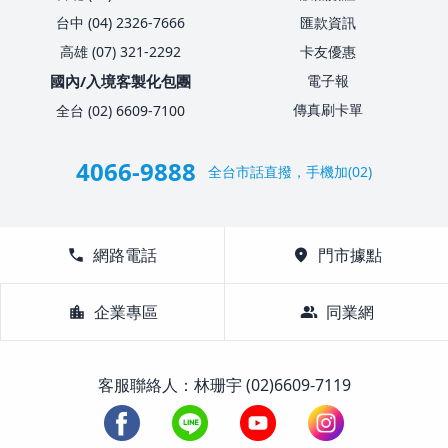
台中 (04) 2326-7666
匯款資訊
高雄 (07) 321-2292
卡友優惠
國內/入境客製化包團
電子報
傳真刷卡單
全台 (02) 6609-7100
4066-9888
全台市話直撥，手機加(02)
call
網路電話
location_on
門市據點
location_city
企業專區
group
同業網
客服聯絡人：林珊宇 (02)6609-7119