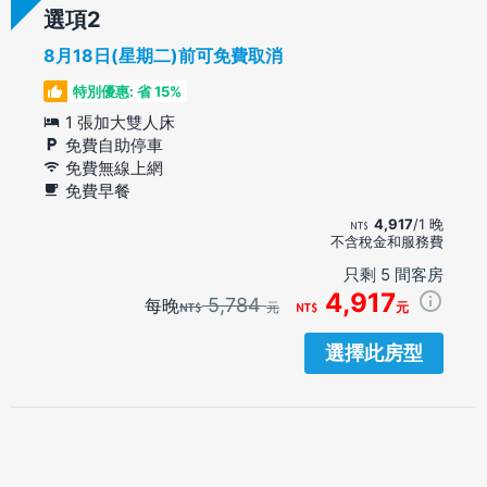
選項
8月18日(星期二)前可免費取消
特別優惠: 省 15%
1 張加大雙人床
免費自助停車
免費無線上網
免費早餐
4,917
/1 晚
不含稅金和服務費
只剩 5 間客房
4,917
5,784
每晚
元
元
選擇此房型