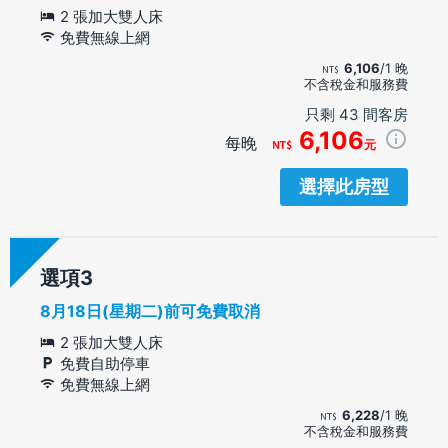
2 張加大雙人床
免費無線上網
6,106
/1 晚
不含稅金和服務費
只剩 43 間客房
6,106
每晚
元
選擇此房型
選項
8月18日(星期二)前可免費取消
2 張加大雙人床
免費自助停車
免費無線上網
6,228
/1 晚
不含稅金和服務費