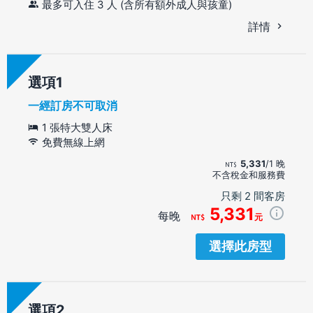
最多可入住 3 人 (含所有額外成人與孩童)
詳情
選項
一經訂房不可取消
1 張特大雙人床
免費無線上網
5,331
/1 晚
不含稅金和服務費
只剩 2 間客房
5,331
每晚
元
選擇此房型
選項