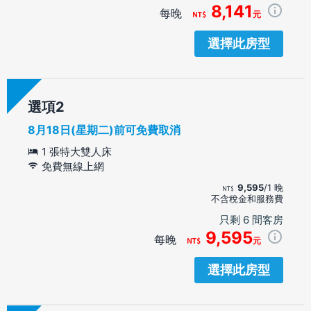
8,141
每晚
元
選擇此房型
選項
8月18日(星期二)前可免費取消
1 張特大雙人床
免費無線上網
9,595
/1 晚
不含稅金和服務費
只剩 6 間客房
9,595
每晚
元
選擇此房型