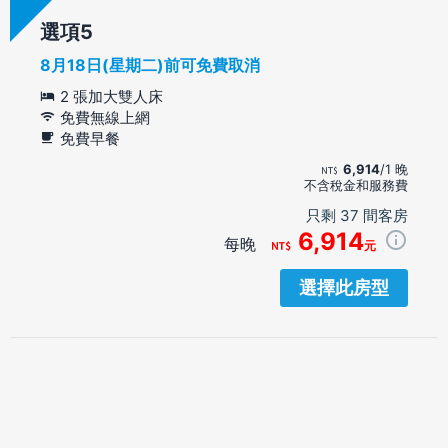
選項
8月18日(星期二)前可免費取消
2 張加大雙人床
免費無線上網
免費早餐
6,914
/1 晚
不含稅金和服務費
只剩 37 間客房
6,914
每晚
元
選擇此房型