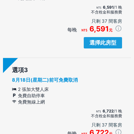
6,591
/1 晚
不含稅金和服務費
只剩 37 間客房
6,591
每晚
元
選擇此房型
選項
8月18日(星期二)前可免費取消
2 張加大雙人床
免費自助停車
免費無線上網
6,722
/1 晚
不含稅金和服務費
只剩 37 間客房
6,722
每晚
元