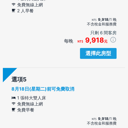
免費無線上網
2 人早餐
9,918
/1 晚
不含稅金和服務費
只剩 6 間客房
9,918
每晚
元
選擇此房型
選項
8月18日(星期二)前可免費取消
1 張特大雙人床
免費無線上網
免費早餐
9,918
/1 晚
不含稅金和服務費