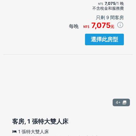
7,075
/1 晚
不含稅金和服務費
只剩 9 間客房
7,075
每晚
元
選擇此房型
4+
客房, 1 張特大雙人床
1 張特大雙人床