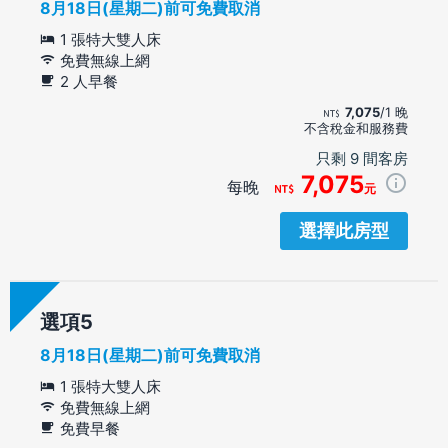
8月18日(星期二)前可免費取消
1 張特大雙人床
免費無線上網
2 人早餐
7,075
/1 晚
不含稅金和服務費
只剩 9 間客房
7,075
每晚
元
選擇此房型
選項
8月18日(星期二)前可免費取消
1 張特大雙人床
免費無線上網
免費早餐