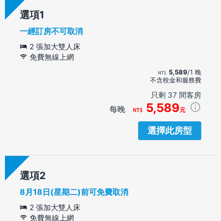
選項
一經訂房不可取消
2 張加大雙人床
免費無線上網
5,589
/1 晚
不含稅金和服務費
只剩 37 間客房
5,589
每晚
元
選擇此房型
選項
8月18日(星期二)前可免費取消
2 張加大雙人床
免費無線上網