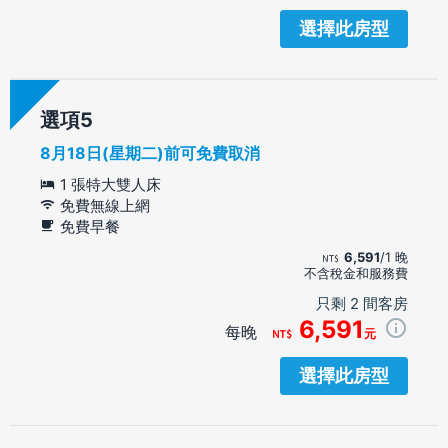
選擇此房型
選項
8月18日(星期二)前可免費取消
1 張特大雙人床
免費無線上網
免費早餐
6,591
/1 晚
不含稅金和服務費
只剩 2 間客房
6,591
每晚
元
選擇此房型