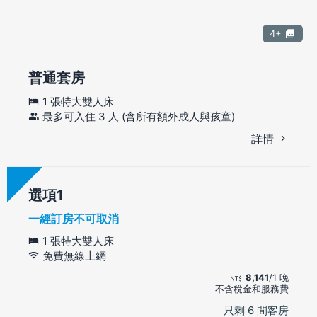
4+
普通套房
1 張特大雙人床
最多可入住 3 人 (含所有額外成人與孩童)
詳情
選項
一經訂房不可取消
1 張特大雙人床
免費無線上網
8,141
/1 晚
不含稅金和服務費
只剩 6 間客房