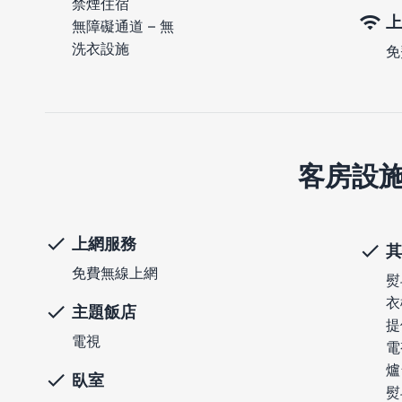
禁煙住宿
上
無障礙通道 – 無
洗衣設施
免
客房設
上網服務
其
免費無線上網
熨
衣
主題飯店
提
電視
電
爐
臥室
熨