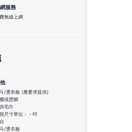
網服務
費無線上網
施
他
斗/燙衣板 (應要求提供)
櫃或壁櫥
供毛巾
視尺寸單位： - 吋
台
斗/燙衣板