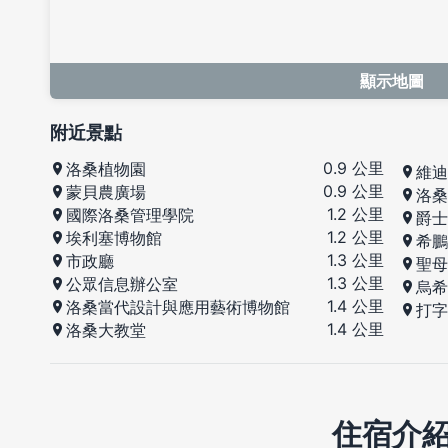
顯示地圖
附近景點
0.9 公里
洛桑植物園
維迪
0.9 公里
蒙貝農廣場
洛桑
1.2 公里
國際洛桑管理學院
爵士
1.2 公里
埃利塞博物館
希鵬
1.3 公里
市政廳
聖母
1.3 公里
公眾信息辦公室
烏希
1.4 公里
洛桑當代設計與應用藝術博物館
打字
1.4 公里
洛桑大教堂
住宿介