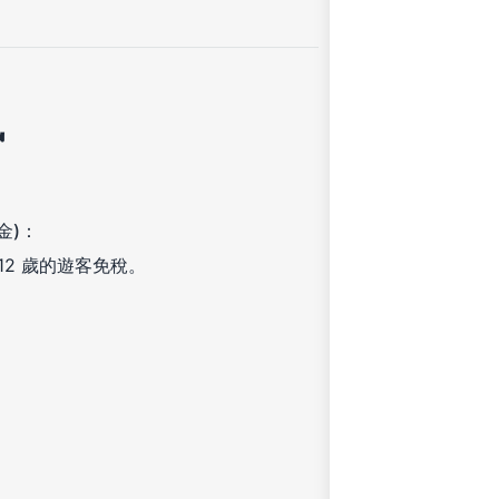
訊
金)：
12 歲的遊客免稅。