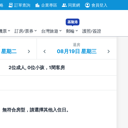
account_circle
contract
location_city
group
略
訂單查詢
企業專區
同業網
會員登入
基隆港
機票
訂房/票券
台灣旅遊
郵輪
護照/簽證
expand_more
expand_more
expand_more
expand_more
住
退房
2位成人, 0位小孩，1間客房
無符合房型，請選擇其他入住日。