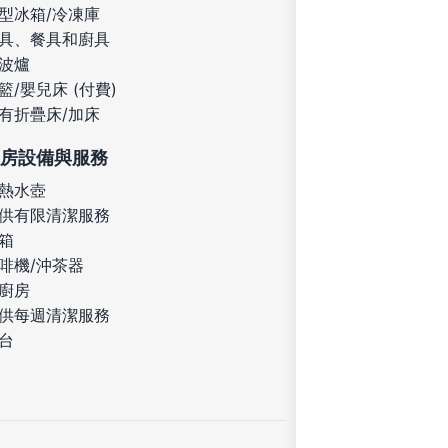
型冰箱/冷凍庫
具、餐具和廚具
波爐
籃/嬰兒床 (付費)
有折疊床/加床
房設備與服務
熱水壺
供有限清潔服務
箱
啡機/沖茶器
廚房
供每週清潔服務
台