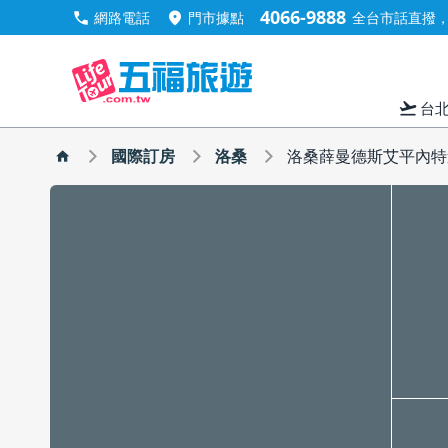
4066-9888
call
location_on
網路電話
門市據點
全台市話直撥，手
flight_takeoff
台
國際訂房
洛桑
洛桑薛曼德斯艾平內特