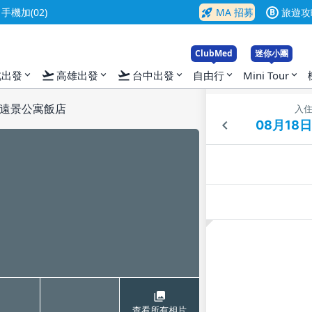
rocket_launch
機加(02)
MA 招募
旅遊攻
B
ClubMed
迷你小團
flight_takeoff
flight_takeoff
北出發
高雄出發
台中出發
自由行
Mini Tour
expand_more
expand_more
expand_more
expand_more
expand_more
遠景公寓飯店
入
查看所有相片