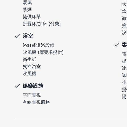
暖氣
大
禁煙
炊
提供床單
微
折疊床/加床 (付費)
搖
沒
浴室
客
浴缸或淋浴設備
吹風機 (應要求提供)
電
衛生紙
提
獨立浴室
冰
吹風機
咖
小
娛樂設施
提
平面電視
陽
有線電視服務