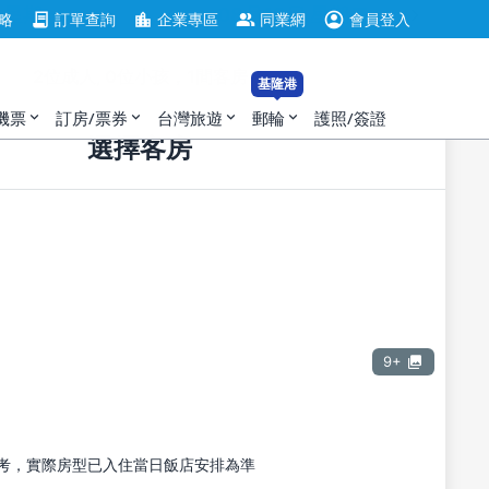
account_circle
contract
location_city
group
略
訂單查詢
企業專區
同業網
會員登入
2位成人, 0位小孩，1間客房
基隆港
機票
訂房/票券
台灣旅遊
郵輪
護照/簽證
expand_more
expand_more
expand_more
expand_more
選擇客房
9+
考，實際房型已入住當日飯店安排為準