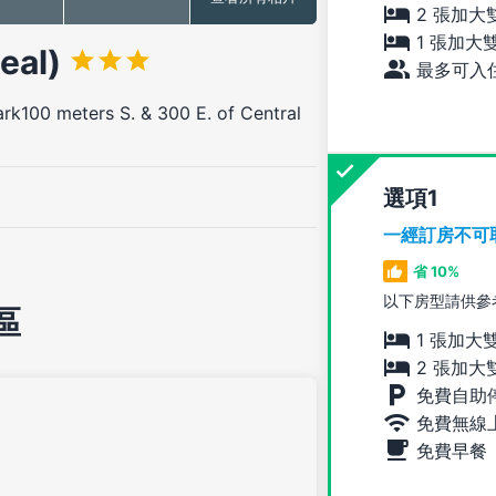
2 張加大
1 張加大
eal)
最多可入住
rk100 meters S. & 300 E. of Central
選項
一經訂房不可
省 10%
以下房型請供參
區
1 張加大
2 張加大
免費自助
免費無線
免費早餐