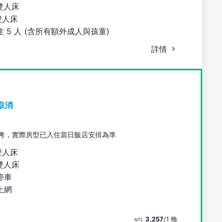
雙人床
雙人床
 5 人 (含所有額外成人與孩童)
詳情
取消
考，實際房型已入住當日飯店安排為準
雙人床
雙人床
停車
上網
3,257
/1 晚