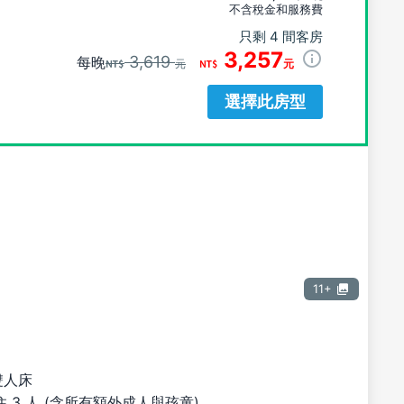
不含稅金和服務費
只剩 4 間客房
3,257
3,619
每晚
元
元
選擇此房型
11+
雙人床
 3 人 (含所有額外成人與孩童)