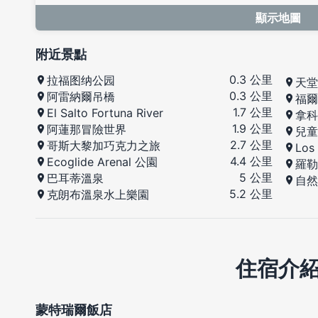
顯示地圖
附近景點
0.3 公里
拉福图纳公园
天堂
0.3 公里
阿雷納爾吊橋
福爾
1.7 公里
El Salto Fortuna River
拿科
1.9 公里
阿蓮那冒險世界
兒童
2.7 公里
哥斯大黎加巧克力之旅
Los
4.4 公里
Ecoglide Arenal 公園
羅勒
5 公里
巴耳蒂溫泉
自然
5.2 公里
克朗布溫泉水上樂園
住宿介
蒙特瑞爾飯店