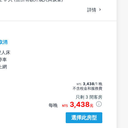
詳情
取消
雙人床
停車
上網
3,438
/1 晚
不含稅金和服務費
只剩 3 間客房
3,438
每晚
元
選擇此房型