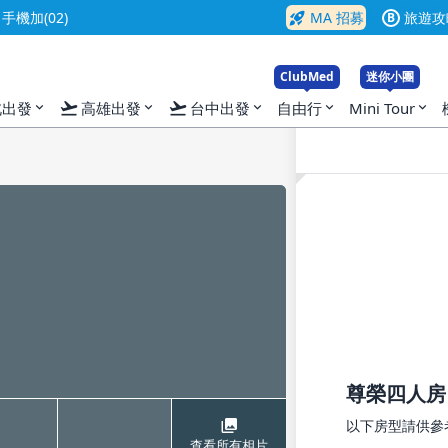
rocket_launch
機加(02)
MA 招募
旅遊攻
B
ClubMed
迷你小團
flight_takeoff
flight_takeoff
北出發
高雄出發
台中出發
自由行
Mini Tour
expand_more
expand_more
expand_more
expand_more
expand_more
尊榮四人房
以下房型請供參
查看所有相片