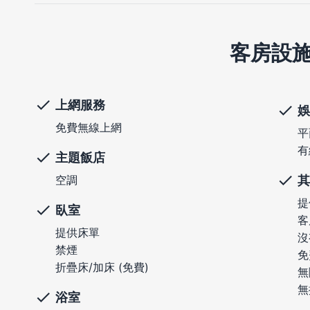
客房設
上網服務
娛
免費無線上網
平
有
主題飯店
其
空調
提
臥室
客
提供床單
沒
禁煙
免
折疊床/加床 (免費)
無
無
浴室