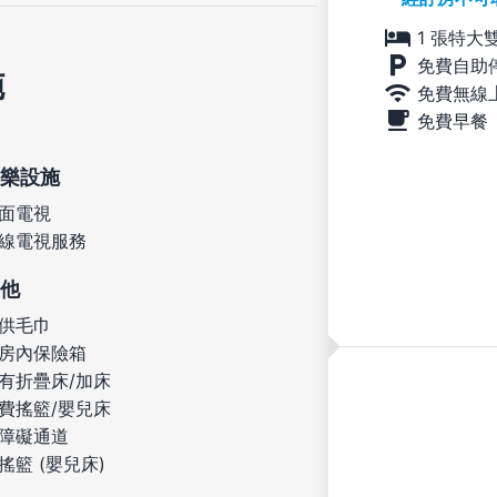
1 張特大
免費自助
施
免費無線
免費早餐
樂設施
面電視
線電視服務
他
供毛巾
房內保險箱
有折疊床/加床
費搖籃/嬰兒床
障礙通道
搖籃 (嬰兒床)