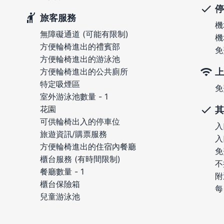
停
旅客服務
機
無障礙通道 (可能有限制)
機
方便輪椅進出的禮賓部
免
方便輪椅進出的游泳池
上
方便輪椅進出的公共廁所
特定吸煙區
免
室外游泳池數量 - 1
花園
其
可供輪椅出入的停車位
入
旅遊資訊/購票服務
入
方便輪椅進出的住宿內餐廳
免
櫃台服務 (有時間限制)
不
餐廳數量 - 1
附
櫃台保險箱
每
兒童游泳池