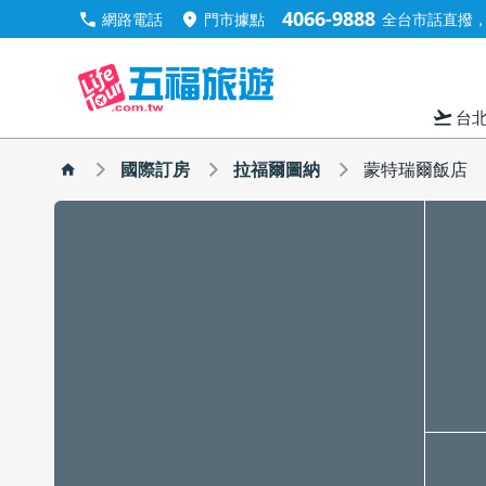
4066-9888
call
location_on
網路電話
門市據點
全台市話直撥，手
flight_takeoff
台
國際訂房
拉福爾圖納
蒙特瑞爾飯店