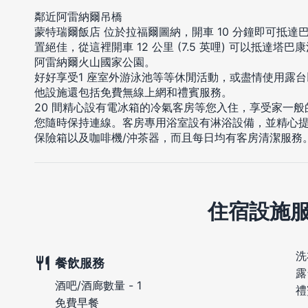
鄰近阿雷納爾吊橋
蒙特瑞爾飯店 位於拉福爾圖納，開車 10 分鐘即可抵達巴耳
置絕佳，從這裡開車 12 公里 (7.5 英哩) 可以抵達塔巴康溫泉
阿雷納爾火山國家公園。
好好享受1 座室外游泳池等等休閒活動，或盡情使用露
他設施還包括免費無線上網和禮賓服務。
20 間精心設有電冰箱的冷氣客房等您入住，享受家一
您隨時保持連線。客房專用浴室設有淋浴設備，並精心
保險箱以及咖啡機/沖茶器，而且每日均有客房清潔服務
住宿設施
洗
餐飲服務
露
酒吧/酒廊數量 - 1
禮
免費早餐