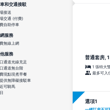
車和交通接駁
場接送
場交通 (付費)
費自助停車
網服務
費無線上網
他服務
普通套房, 
口通道光線充足
1 張特大
口通道無台階
最多可入住
費現點現煮早餐
提供無障礙接駁車
近可騎馬
日
選項
一經訂房不可