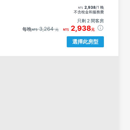
2,938
/1 晚
不含稅金和服務費
只剩 2 間客房
2,938
3,264
每晚
元
元
選擇此房型