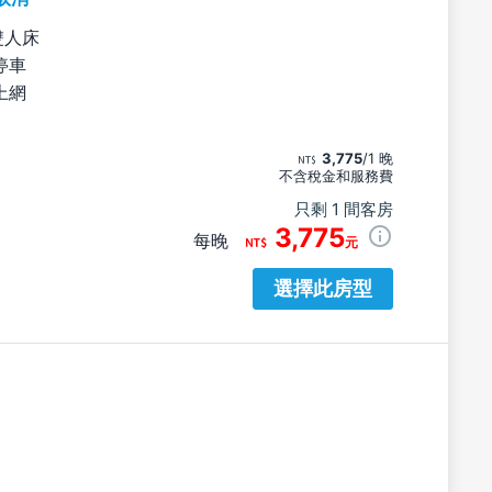
雙人床
停車
上網
3,775
/1 晚
不含稅金和服務費
只剩 1 間客房
3,775
每晚
元
選擇此房型