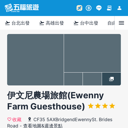
contract
person
rocket_launch
B
menu
flight_takeoff
flight_takeoff
flight_takeoff
台北出發
高雄出發
台中出發
自由行
伊文尼農場旅館(Ewenny
Farm Guesthouse)
CF35 5AXBridgendEwennySt. Brides
收藏
Road
-
查看地圖&週邊景點