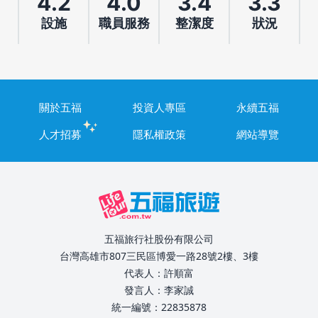
4.2
4.0
3.4
3.3
設施
職員服務
整潔度
狀況
關於五福
投資人專區
永續五福
人才招募
隱私權政策
網站導覽
五福旅行社股份有限公司
台灣高雄市807三民區博愛一路28號2樓、3樓
代表人：許順富
發言人：李家誠
統一編號：22835878