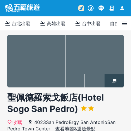
contract
person
rocket_launch
B
menu
flight_takeoff
flight_takeoff
flight_takeoff
台北出發
高雄出發
台中出發
自由行
聖佩德羅索戈飯店(Hotel
Sogo San Pedro)
4023San PedroBrgy San AntonioSan
收藏
Pedro Town Center
-
查看地圖&週邊景點