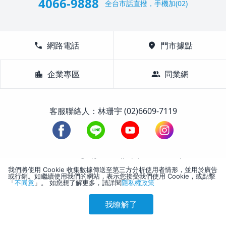
4066-9888
全台市話直撥，手機加(02)
call
網路電話
location_on
門市據點
location_city
企業專區
group
同業網
客服聯絡人：林珊宇 (02)6609-7119
1988-2026 © Lifetour All Rights Reserved.
我們將使用 Cookie 收集數據傳送至第三方分析使用者情形，並用於廣告
或行銷。如繼續使用我們的網站，表示您接受我們使用 Cookie，或點擊
「
不同意
」。 如您想了解更多，請詳閱
隱私權政策
我瞭解了
參考售價(含稅)
會員訂購
訪客訂購
刷卡優惠
742