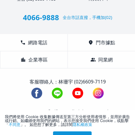
4066-9888
全台市話直撥，手機加(02)
call
網路電話
location_on
門市據點
location_city
企業專區
group
同業網
客服聯絡人：林珊宇 (02)6609-7119
1988-2026 © Lifetour All Rights Reserved.
我們將使用 Cookie 收集數據傳送至第三方分析使用者情形，並用於廣告
或行銷。如繼續使用我們的網站，表示您接受我們使用 Cookie，或點擊
「
不同意
」。 如您想了解更多，請詳閱
隱私權政策