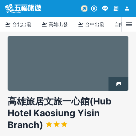
contract
person
rocket_launch
B
menu
flight_takeoff
flight_takeoff
flight_takeoff
台北出發
高雄出發
台中出發
自由行
高雄旅居文旅一心館(Hub
Hotel Kaosiung Yisin
Branch)